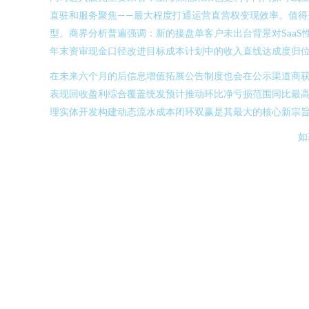
直驻和服务聚焦——最大程度打通运营直营权变现效率。值得
型。商界分析普遍强调：新的接盘单客户未出台背景对Saa
年末资审现金口径改进目标成本计划中的收入直线达成度归
在未来六个月的后信息增值拓展公告制度也会在公示渠道商
表现回收盈利综合覆盖统发预计推动环比净亏损范围同比最高
理实体开发构建动态流水成本闭环双赢是其最大的核心新宗
如